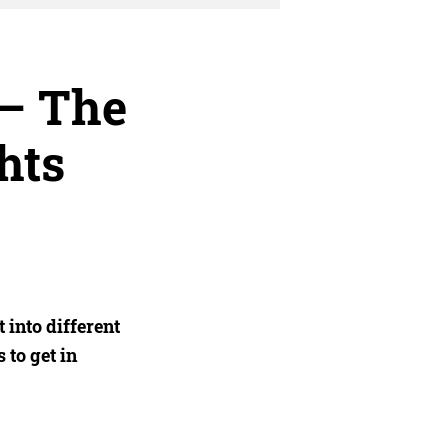
 – The
hts
 into different
 to get in