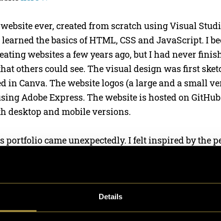
t website ever, created from scratch using Visual Stud
I learned the basics of HTML, CSS and JavaScript. I 
reating websites a few years ago, but I had never finis
hat others could see. The visual design was first ske
ed in Canva. The website logos (a large and a small v
using Adobe Express. The website is hosted on GitHub
th desktop and mobile versions.
is portfolio came unexpectedly. I felt inspired by the p
ere in Switzerland. In Poland, I study Digital Marke
on creating websites or videos. During my studies, I 
ady finished content.
Details
mus exchange, I met many people who work in the cre