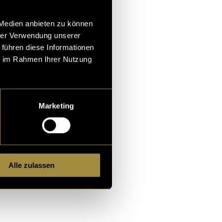
start my own.
cided that
 Medien anbieten zu können
 can collect my
hrer Verwendung unserer
 führen diese Informationen
ie im Rahmen Ihrer Nutzung
projects, I want
ure. Over time,
eative skills,
Marketing
Alle zulassen