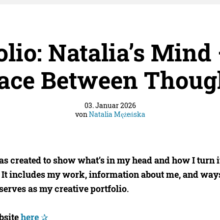
olio: Natalia’s Mind
ace Between Thoug
03. Januar 2026
von
Natalia Mężeńska
s created to show what’s in my head and how I turn it
.
It includes my work, information about me, and ways
 serves as my creative portfolio
.
bsite
here
✰