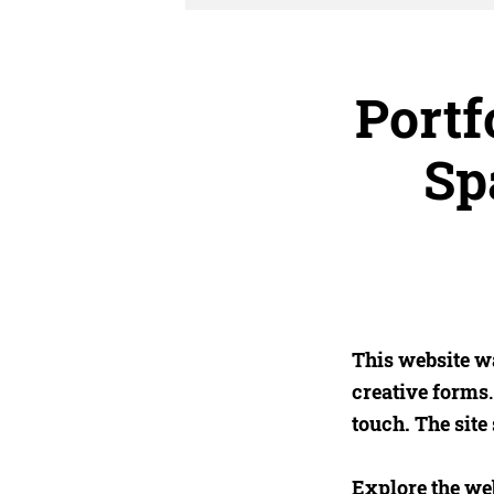
Portf
Sp
This website wa
creative forms
touch. The site
Explore the we