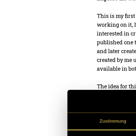
This is my firs
working on it, 
interested in c
published one t
and later creat
created by me 
available in bo
The idea for th
surrounded by h
does not focus 
promoting alre
Zustimmung
During my Eras