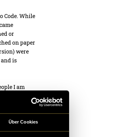
io Code. While
became
hed or
tched on paper
ersion) were
 and is
eople I am
ting, which
mostly work on
Über Cookies
ative field