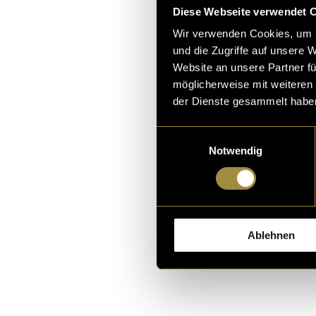
and already hav
Diese Webseite verwendet 
Even though I d
Wir verwenden Cookies, um I
creating this po
und die Zugriffe auf unsere 
work, show my i
Website an unsere Partner fü
möglicherweise mit weiteren
der Dienste gesammelt habe
I see this portf
to develop the 
Einwilligungsauswahl
I want to impro
Notwendig
using this web
(vha)
Ablehnen