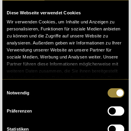
diesen Inhalt zu sehen.
Diese Webseite verwendet Cookies
(vha)
Wir verwenden Cookies, um Inhalte und Anzeigen zu
personalisieren, Funktionen für soziale Medien anbieten
zu können und die Zugriffe auf unsere Website zu
analysieren. Außerdem geben wir Informationen zu Ihrer
Verwendung unserer Website an unsere Partner für
soziale Medien, Werbung und Analysen weiter. Unsere
Partner führen diese Informationen möglicherweise mit
weiteren Daten zusammen, die Sie ihnen bereitgestellt
Kritik
haben oder die sie im Rahmen Ihrer Nutzung der Dienste
gesammelt haben.
Einwilligungsauswahl
Notwendig
Ähnliche Artikel
Präferenzen
Statistiken