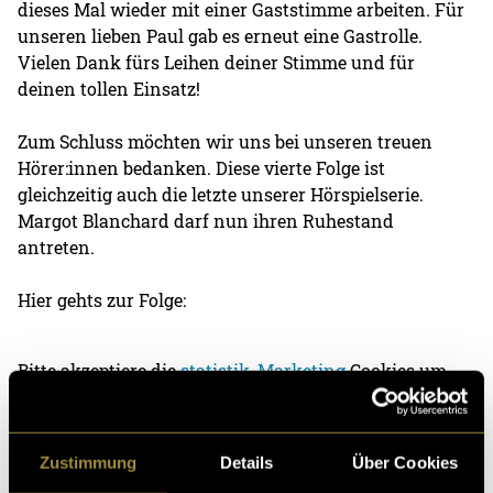
dieses Mal wieder mit einer Gaststimme arbeiten. Für
unseren lieben Paul gab es erneut eine Gastrolle.
Vielen Dank fürs Leihen deiner Stimme und für
deinen tollen Einsatz!
Zum Schluss möchten wir uns bei unseren treuen
Hörer:innen bedanken. Diese vierte Folge ist
gleichzeitig auch die letzte unserer Hörspielserie.
Margot Blanchard darf nun ihren Ruhestand
antreten.
Hier gehts zur Folge:
Bitte akzeptiere die
statistik, Marketing
Cookies um
diesen Inhalt zu sehen.
Zustimmung
Details
Über Cookies
Bitte akzeptiere die
statistik, Marketing
Cookies um