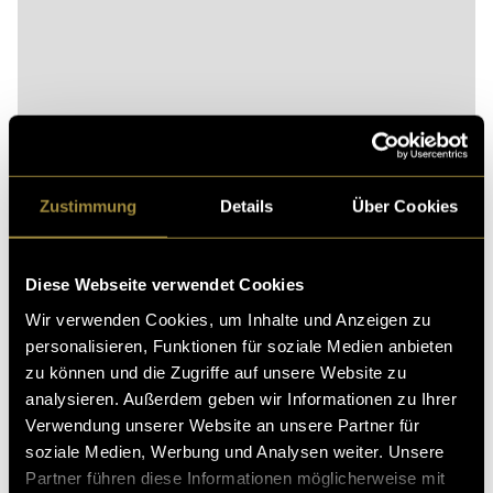
Bitte akzeptiere die
statistik, Marketing
Cookies um
diesen Inhalt zu sehen.
Zustimmung
Details
Über Cookies
Mein Animationsprozess
Die grösste Herausforderung bestand darin, natürliche
Diese Webseite verwendet Cookies
Bewegungen zu erzeugen.
Wir verwenden Cookies, um Inhalte und Anzeigen zu
Besonders schwierig wurde es immer dann, wenn sich
personalisieren, Funktionen für soziale Medien anbieten
die Figur stark von ihrer Ausgangsposition entfernte.
zu können und die Zugriffe auf unsere Website zu
Das war vor allem bei der Bewegung mit der
analysieren. Außerdem geben wir Informationen zu Ihrer
Fernbedienung der Fall. Während kleine Bewegungen
Verwendung unserer Website an unsere Partner für
relativ intuitiv funktionieren, wird es deutlich
soziale Medien, Werbung und Analysen weiter. Unsere
komplizierter, wenn sich Arme, Schultern und
Partner führen diese Informationen möglicherweise mit