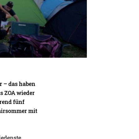
er – das haben
as ZOA wieder
rend fünf
nairsommer mit
iedenste