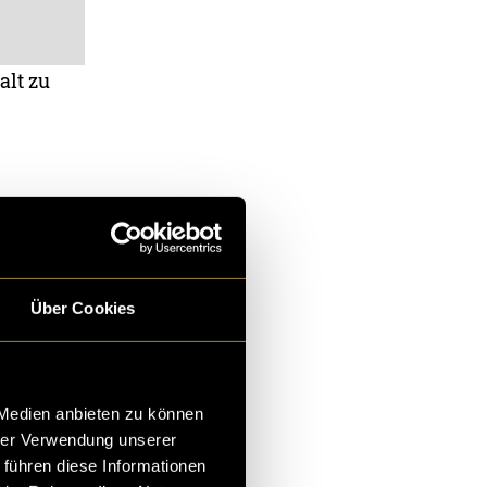
alt zu
s A und O.
ner packen. Wir
 ihrer
Über Cookies
n war alles
 Medien anbieten zu können
hrer Verwendung unserer
 führen diese Informationen