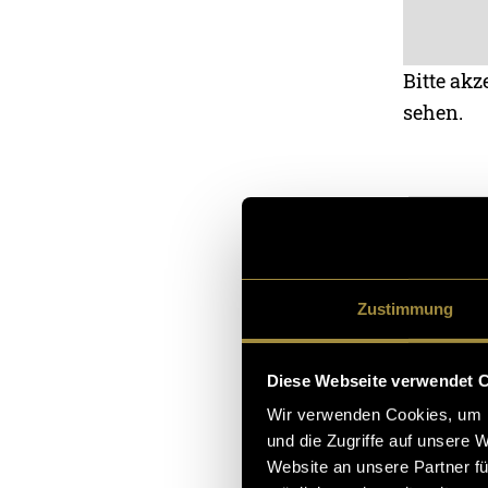
Bitte akz
sehen.
Beim Zelten in 
Doch für den F
haben die Leute
Zustimmung
Camping-Ausrüs
dabei.
Diese Webseite verwendet 
Gurkenfakten
Wir verwenden Cookies, um I
und die Zugriffe auf unsere 
Website an unsere Partner fü