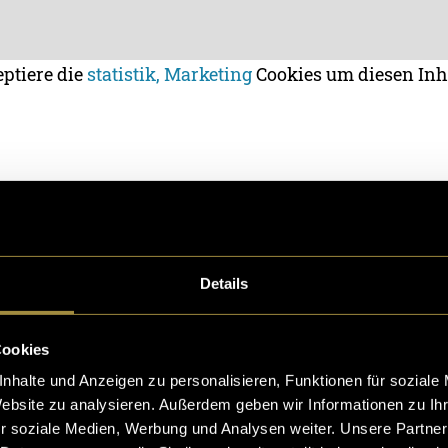
eptiere die
statistik, Marketing
Cookies um diesen Inh
der Natur ist praktische und nützliche Ausrüstung da
estival-Zeltplatz darf man auch mal etwas ausgefalle
 gefragt, was der coolste oder speziellste Gegenstand
Details
tung ist. Von Jass-Tischen bis zu Staubsaugerrohre
Cookies
nhalte und Anzeigen zu personalisieren, Funktionen für soziale
Website zu analysieren. Außerdem geben wir Informationen zu I
r soziale Medien, Werbung und Analysen weiter. Unsere Partner