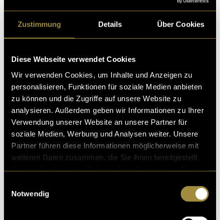
gemacht, die Gewalt gegen Frauen ermöglichen und
was jede:r Einzelne tun kann, wenn man Gewalt an
Zustimmung
Details
Über Cookies
Frauen wahrnimmt.
Im Podcast spreche ich mit Expert:innen aus der
Diese Webseite verwendet Cookies
Wissenschaft, Opferberatungen und Medien. Und
Wir verwenden Cookies, um Inhalte und Anzeigen zu
behandle Fragen wie, warum werden Warnzeichen
personalisieren, Funktionen für soziale Medien anbieten
übersehen? Warum greift das System oft erst, wenn es
zu können und die Zugriffe auf unsere Website zu
zu spät ist? Was müsste sich politisch, gesellschaftlich
analysieren. Außerdem geben wir Informationen zu Ihrer
oder strukturell ändern? Der Podcast Femizid – was
Verwendung unserer Website an unsere Partner für
noch? ist eine Einladung, um hinzusehen, zu handeln
soziale Medien, Werbung und Analysen weiter. Unsere
und zu kämpfen.
Partner führen diese Informationen möglicherweise mit
weiteren Daten zusammen, die Sie ihnen bereitgestellt
Hier der
Link
zum Podcast.
haben oder die sie im Rahmen Ihrer Nutzung der Dienste
gesammelt haben.
Einwilligungsauswahl
Notwendig