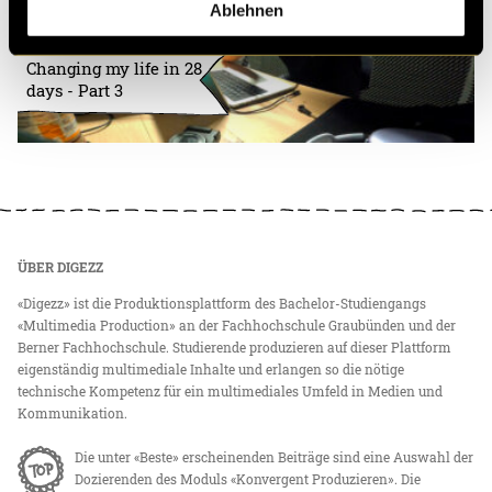
Ablehnen
Changing my life in 28
days - Part 3
ÜBER DIGEZZ
«Digezz» ist die Produktionsplattform des Bachelor-Studiengangs
«Multimedia Production» an der Fachhochschule Graubünden und der
Berner Fachhochschule. Studierende produzieren auf dieser Plattform
eigenständig multimediale Inhalte und erlangen so die nötige
technische Kompetenz für ein multimediales Umfeld in Medien und
Kommunikation.
Die unter «Beste» erscheinenden Beiträge sind eine Auswahl der
Dozierenden des Moduls «Konvergent Produzieren». Die