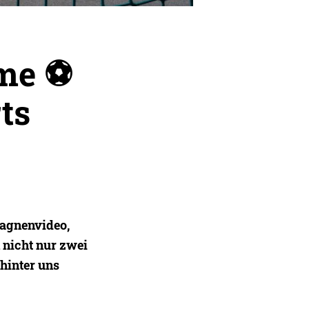
me ⚽️
ts
pagnenvideo,
 nicht nur zwei
 hinter uns