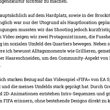
Jugendkultur sichtbar zu machen.
auptsächlich auf dem Hardplatz, sowie in der Brocki
nglich war nur der Utogrund als Hauptlocation gepla
ngungen mussten wir das Shooting jedoch kurzfristi
m Video zeigen wir zwei Protagonist:innen, die Fussba
tig im sozialen Umfeld des Quartiers bewegen. Neben 
ere ich bewusst Alltagsmomente wie Grillieren, gem
r Haareschneiden, um den Community-Aspekt von 
.
ich starken Bezug auf das Videospiel «FIFA» von EA S
 und die meines Umfelds stark geprägt hat. Durch G
 2D-Animationen entstehen Intro-Sequenzen und gr
an FIFA erinnern, ohne bestehende Designs direkt zu 