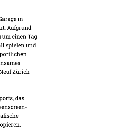
Garage in
nt. Aufgrund
g um einen Tag
ll spielen und
sportlichen
einsames
Neuf Zürich
ports, das
reenscreen-
afische
kopieren.