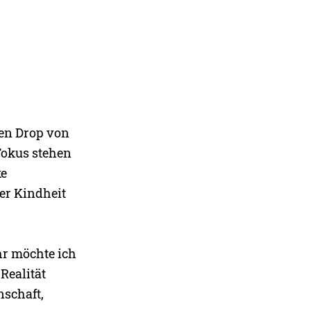
en Drop von
 Fokus stehen
ke
er Kindheit
hr möchte ich
Realität
nschaft,