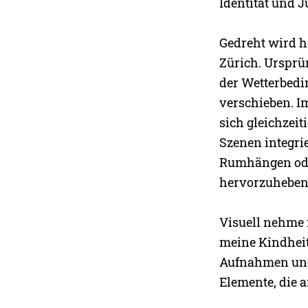
Identität und 
Gedreht wird h
Zürich. Ursprü
der Wetterbedi
verschieben. I
sich gleichzei
Szenen integri
Rumhängen ode
hervorzuheben
Visuell nehme 
meine Kindheit
Aufnahmen und
Elemente, die 